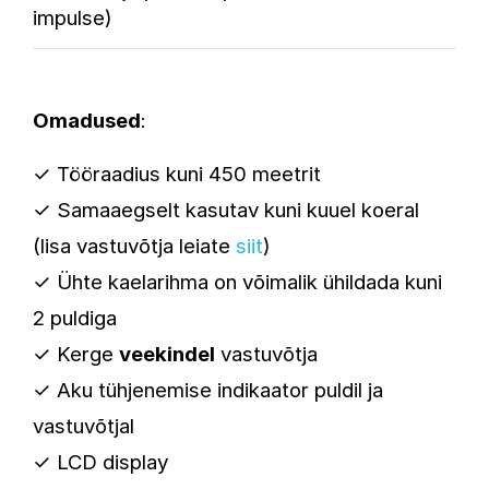
impulse)
Omadused
:
✓
Tööraadius kuni 450 meetrit
✓
Samaaegselt kasutav kuni kuuel koeral
(lisa vastuvõtja leiate
siit
)
✓ Ühte kaelarihma on võimalik ühildada kuni
2 puldiga
✓
Kerge
veekindel
vastuvõtja
✓
Aku tühjenemise indikaator puldil ja
vastuvõtjal
✓
LCD display