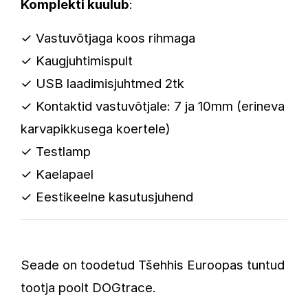
Komplekti kuulub
:
✓
V
astuvõtjaga koos rihmaga
✓
Kaugjuhtimispult
✓
USB laadimisjuhtmed 2tk
✓
Kontaktid vastuvõtjale: 7 ja 10mm (erineva
karvapikkusega koertele)
✓
Testlamp
✓
Kaelapael
✓
Eestikeelne kasutusjuhend
Seade on toodetud Tšehhis Euroopas tuntud
tootja poolt DOGtrace.