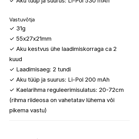
✓ Aku tüüp ja suurus: Li-Pol 530 mAh
Vastuvõtja
✓ 31g
✓ 55x27x21mm
✓ Aku kestvus ühe laadimiskorraga ca 2
kuud
✓ Laadimisaeg: 2 tundi
✓ Aku tüüp ja suurus: Li-Pol 200 mAh
✓ Kaelarihma reguleerimisulatus: 20-72cm
(rihma riideosa on vahetatav lühema või
pikema vastu)