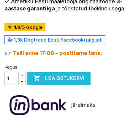
✓ Ametliku Eesti maaletooja originaaltoode
3-
aastase garantiiga
ja tõestatud töökindlusega.
★ 4.8/5 Google
👍 1,3k Dogtrace Eesti Facebooki jälgijat
👉
Telli enne 17:00 – postitame täna.
Kogus

LISA OSTUKORVI
järelmaks