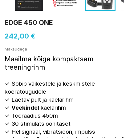
EDGE 450 ONE
242,00 €
Maksudega
Maailma kõige kompaktsem
treeningrihm
✓
Sobib väikestele ja keskmistele
koeratõugudele
✓ Laetav pult ja kaelarihm
✓
Veekindel
kaelarihm
✓
Tööraadius 450m
✓
3
0 stimulatsioonitaset
✓ Helisignaal, vibratsioon, impulss