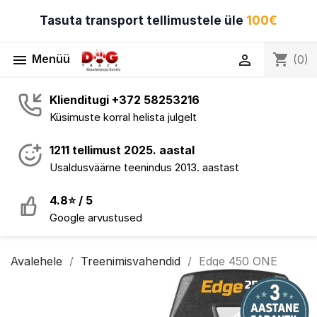
Tasuta transport tellimustele üle
100€
shopping_cart
menu

Menüü
(0)
Klienditugi +372 58253216
Küsimuste korral helista julgelt
1211 tellimust 2025. aastal
Usaldusväärne teenindus 2013. aastast
4.8⭐ / 5
Google arvustused
Avalehele
Treenimisvahendid
Edge 450 ONE