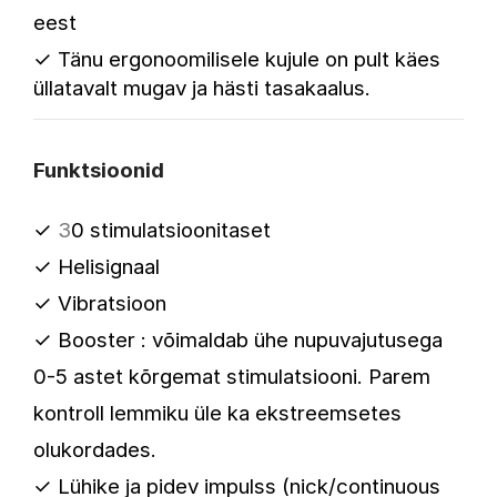
eest
✓
Tänu ergonoomilisele kujule on pult käes
üllatavalt mugav ja hästi tasakaalus.
Funktsioonid
✓
3
0 stimulatsioonitaset
✓
Helisignaal
✓
Vibratsioon
✓
Booster : võimaldab ühe nupuvajutusega
0-5 astet kõrgemat stimulatsiooni. Parem
kontroll lemmiku üle ka ekstreemsetes
olukordades.
✓
Lühike ja pidev impulss (nick/continuous