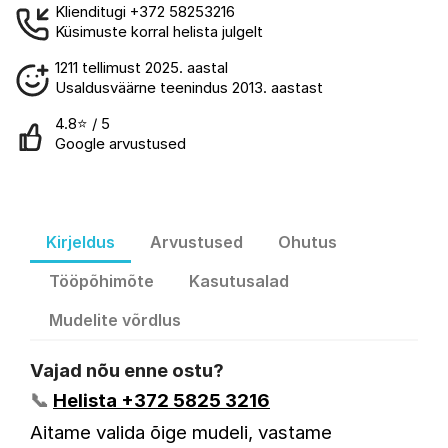
Klienditugi +372 58253216
Küsimuste korral helista julgelt
1211 tellimust 2025. aastal
Usaldusväärne teenindus 2013. aastast
4.8⭐ / 5
Google arvustused
Kirjeldus
Arvustused
Ohutus
Tööpõhimõte
Kasutusalad
Mudelite võrdlus
Vajad nõu enne ostu?
📞
Helista +372 5825 3216
Aitame valida õige mudeli, vastame