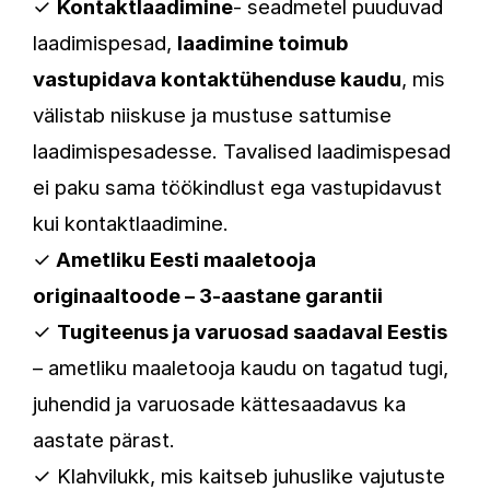
✓
Kontaktlaadimine
- seadmetel puuduvad
laadimispesad,
laadimine toimub
vastupidava kontaktühenduse kaudu
, mis
välistab niiskuse ja mustuse sattumise
laadimispesadesse. Tavalised laadimispesad
ei paku sama töökindlust ega vastupidavust
kui kontaktlaadimine.
✓
Ametliku Eesti maaletooja
originaaltoode – 3-aastane garantii
✓
Tugiteenus ja varuosad saadaval Eestis
– ametliku maaletooja kaudu on tagatud tugi,
juhendid ja varuosade kättesaadavus ka
aastate pärast.
✓ Klahvilukk, mis kaitseb juhuslike vajutuste