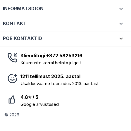

INFORMATSIOON

KONTAKT
keyboard_arrow_down
POE KONTAKTID
Klienditugi +372 58253216
Küsimuste korral helista julgelt
1211 tellimust 2025. aastal
Usaldusväärne teenindus 2013. aastast
4.8⭐ / 5
Google arvustused
© 2026