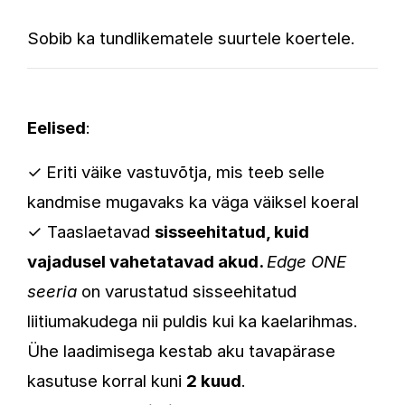
Sobib ka tundlikematele suurtele koertele.
Eelised
:
✓
Eriti väike vastuvõtja, mis teeb selle
kandmise mugavaks ka väga väiksel koeral
✓ Taaslaetavad
sisseehitatud, kuid
vajadusel vahetatavad akud.
Edge ONE
seeria
on varustatud sisseehitatud
liitiumakudega nii puldis kui ka kaelarihmas.
Ühe laadimisega kestab aku tavapärase
kasutuse korral kuni
2 kuud
.