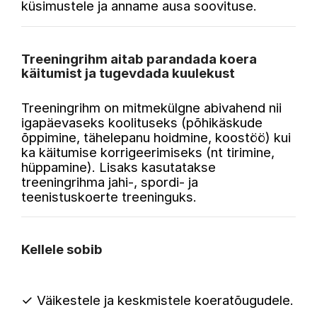
küsimustele ja anname ausa soovituse.
Treeningrihm aitab parandada koera
käitumist ja tugevdada kuulekust
Treeningrihm on mitmekülgne abivahend nii
igapäevaseks koolituseks (põhikäskude
õppimine, tähelepanu hoidmine, koostöö) kui
ka käitumise korrigeerimiseks (nt tirimine,
hüppamine). Lisaks kasutatakse
treeningrihma jahi-, spordi- ja
teenistuskoerte treeninguks.
Kellele sobib
✓ Väikestele ja keskmistele koeratõugudele.